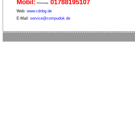
Mobil:
01788195107
Web:
www.cdnbg.de
E-Mail:
service@compudok.de